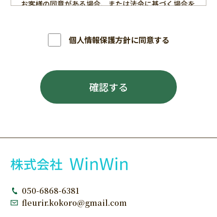
お客様の同意がある場合、または法令に基づく場合を
除き、個人情報を第三者に提供することはありませ
ん。
個人情報保護方針に同意する
3．個人情報の管理
お預かりした個人情報は、適切な安全対策を講じ、不
確認する
正アクセス、紛失、破壊、改ざん及び漏えいなどを防
止します。
4．個人情報の開示・訂正・削除について
ご本人からのお申し出により、保有する個人情報の開
示・訂正・削除を行います。
5．方針の改定
050-6868-6381
法令の改定や運営状況に応じて、本方針を見直すこと
fleurir.kokoro@gmail.com
があります。